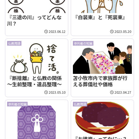
『三途の川』ってどんな
『白装束』と『死装束』
川？
2023.06.12
2023.05.20
仏教用語
参列者の知識
『断捨離』と仏教の関係
苫小牧市内で家族葬が行
～生前整理・遺品整理～
える葬儀社や価格
2023.05.10
2023.04.27
参列者の知識
仏教用語
『お彼岸』ってなに…？