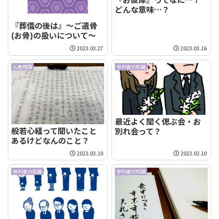
どんな意味…？
『葬儀の後は』～ご遺骨
(お骨)の扱いについて～
2023.03.27
2023.03.16
仏教用語
参列者の知識
最近よく聞く偲ぶ会・お
般若心経って聞いたこと
別れ会って？
あるけどなんのこと？
2023.03.10
2023.02.10
参列者の知識
参列者の知識