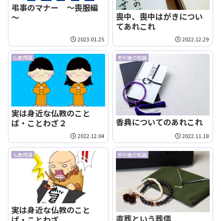
弔事のマナー ～喪服編
喪中、喪中はがきについ
～
てあれこれ
2023.01.25
2022.12.29
仏教用語
参列者の知識
実は身近な仏教のこと
香典についてのあれこれ
ば・ことわざ２
2022.12.04
2022.11.18
仏教用語
参列者の知識
実は身近な仏教のこと
直葬という葬儀
ば・ことわざ