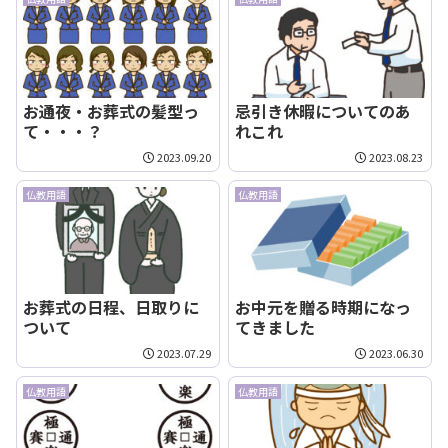
お通夜・お葬式の髪型っ
忌引き休暇についてのあ
て・・・？
れこれ
2023.09.20
2023.08.23
仏教用語
仏教用語
お葬式の日程、日取りに
お中元を贈る時期になっ
ついて
てきました
2023.07.29
2023.06.30
仏教用語
仏教用語