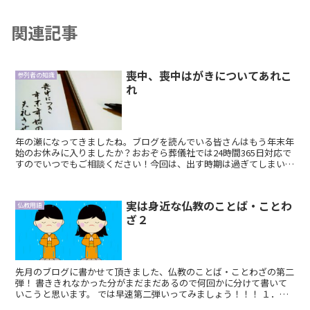
関連記事
喪中、喪中はがきについてあれこ
参列者の知識
れ
年の瀬になってきましたね。ブログを読んでいる皆さんはもう年末年
始のお休みに入りましたか？おおぞら葬儀社では24時間365日対応で
すのでいつでもご相談ください！今回は、出す時期は過ぎてしまいま
したが、喪中や喪中はがきについて書いていこうと思...
実は身近な仏教のことば・ことわ
仏教用語
ざ２
先月のブログに書かせて頂きました、仏教のことば・ことわざの第二
弾！ 書ききれなかった分がまだまだあるので何回かに分けて書いて
いこうと思います。 では早速第二弾いってみましょう！！！ １．一
蓮托生 一蓮托生（いちれん...