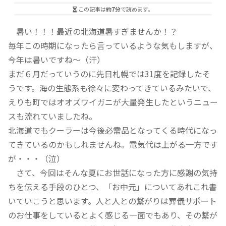
この記事は
約7分
で読めます。
暑い！！！最近の北海道暑すぎませんか！？
毎年この時期になったら言っているような気もしますが、
今年は暑いですね～（汗）
まだ６月だっていうのに先日札幌では31度を記録したそ
うです。海の生態系も徐々に変わってきているみたいで、
えりも町ではオオズワイガニが大量発生したというニュー
スも流れていましたね。
北海道でもクーラーは今後必需品となってくる時代になっ
てきているのかもしれませんね。電気代は上がる一方です
が・・・（泣）
さて、今回はそんな夏にお世話になった方に感謝の気持
ちを伝える手段のひとつ、「お中元」についてあれこれ書
いていこうと思います。人と人との繋がりは葬儀サポート
のお仕事をしているとよく感じる一面でもあり、その繋が