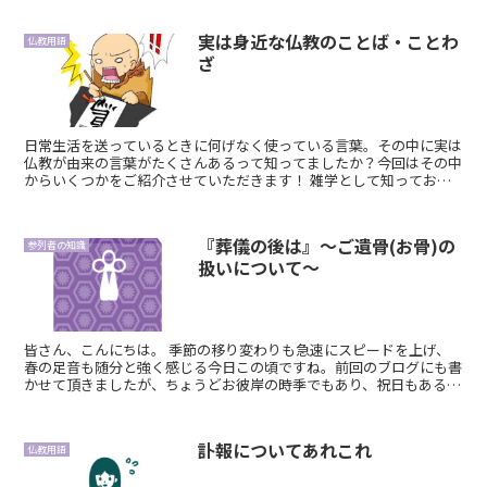
実は身近な仏教のことば・ことわ
仏教用語
ざ
日常生活を送っているときに何げなく使っている言葉。その中に実は
仏教が由来の言葉がたくさんあるって知ってましたか？今回はその中
からいくつかをご紹介させていただきます！ 雑学として知っておく
のも良し！本来の意味を知っておくのも良し！ ...
『葬儀の後は』～ご遺骨(お骨)の
参列者の知識
扱いについて～
皆さん、こんにちは。 季節の移り変わりも急速にスピードを上げ、
春の足音も随分と強く感じる今日この頃ですね。前回のブログにも書
かせて頂きましたが、ちょうどお彼岸の時季でもあり、祝日もあるの
で、この機会に衣替えなども考えていらっしゃる方...
訃報についてあれこれ
仏教用語