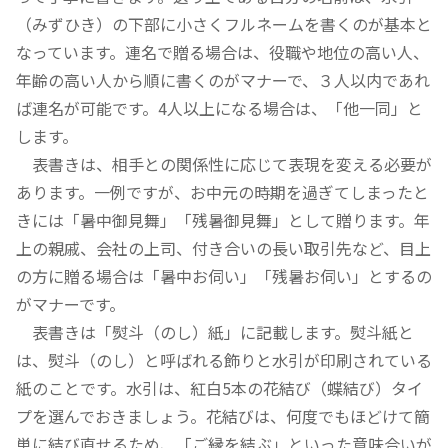
（みずひき）の下部に小さくフルネームを書くのが基本と
なっています。連名で贈る場合は、役職や地位の高い人、
年齢の高い人から順に書くのがマナーで、３人以内であれ
ば連名が可能です。4人以上になる場合は、「他一同」と
します。
表書きは、相手との関係性に応じて表現を変える必要が
あります。一例ですが、お中元の時期を過ぎてしまったと
きには「暑中御見舞」「残暑御見舞」として贈ります。年
上の親戚、会社の上司、付き合いの長い取引先など、目上
の方に贈る場合は「暑中お伺い」「残暑お伺い」とするの
がマナーです。
表書きは「熨斗（のし）紙」に記載します。熨斗紙と
は、熨斗（のし）と呼ばれる飾りと水引が印刷されている
紙のことです。水引は、紅白5本の花結び（蝶結び）タイ
プを選んでおきましょう。花結びは、何度でもほどけて簡
単に結び直せるため、「ご縁を結ぶ」といった意味合いが