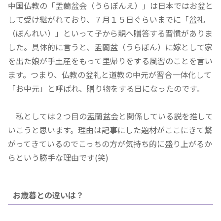
中国仏教の「盂蘭盆会（うらぼんえ）」は日本ではお盆と
して受け継がれており、７月１５日ぐらいまでに「盆礼
（ぼんれい）」といって子から親へ贈答する習慣がありま
した。具体的に言うと、盂蘭盆（うらぼん）に嫁として家
を出た娘が手土産をもって里帰りをする風習のことを言い
ます。つまり、仏教の盆礼と道教の中元が習合一体化して
「お中元」と呼ばれ、贈り物をする日になったのです。
私としては２つ目の盂蘭盆会と関係している説を推して
いこうと思います。理由は記事にした題材がここにきて繋
がってきているのでこっちの方が気持ち的に盛り上がるか
らという勝手な理由です(笑)
お歳暮との違いは？