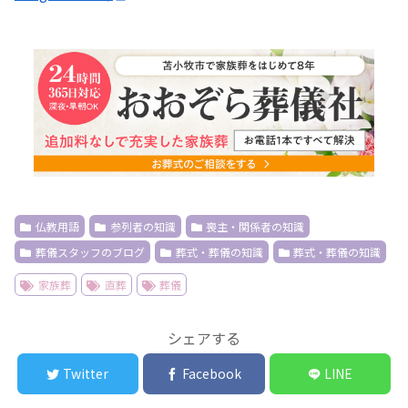
仏教用語
参列者の知識
喪主・関係者の知識
葬儀スタッフのブログ
葬式・葬儀の知識
葬式・葬儀の知識
家族葬
直葬
葬儀
シェアする
Twitter
Facebook
LINE