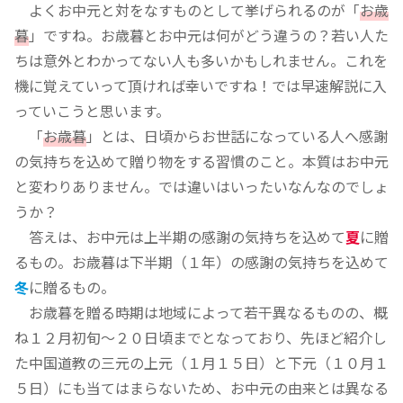
よくお中元と対をなすものとして挙げられるのが「
お歳
暮
」ですね。お歳暮とお中元は何がどう違うの？若い人た
ちは意外とわかってない人も多いかもしれません。これを
機に覚えていって頂ければ幸いですね！では早速解説に入
っていこうと思います。
「
お歳暮
」とは、日頃からお世話になっている人へ感謝
の気持ちを込めて贈り物をする習慣のこと。本質はお中元
と変わりありません。では違いはいったいなんなのでしょ
うか？
答えは、お中元は上半期の感謝の気持ちを込めて
夏
に贈
るもの。お歳暮は下半期（１年）の感謝の気持ちを込めて
冬
に贈るもの。
お歳暮を贈る時期は地域によって若干異なるものの、概
ね１２月初旬～２０日頃までとなっており、先ほど紹介し
た中国道教の三元の上元（１月１５日）と下元（１０月１
５日）にも当てはまらないため、お中元の由来とは異なる